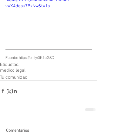
v=X4desu7BxNw&t=1s
Fuente: https://bit.ly/3K1oGSD
Etiquetas:
medico legal
Tu comunidad
Comentarios