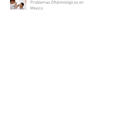
Problemas Oftalmológicos en
México
7 TIPS PARA SER UN GRAN
FARMACÉUTICO
Normas de sanidad para
consultorios dentales en la Ciudad
de México
¿Cuáles son las características de
un médico millennial?