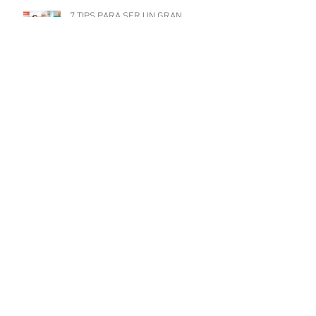
7 TIPS PARA SER UN GRAN
FARMACÉUTICO
Normas de sanidad para
consultorios dentales en la Ciudad
de México
¿Cuáles son las características de
un médico millennial?
Cualidades que todo médico debe
tener