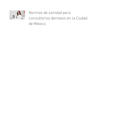
Normas de sanidad para
consultorios dentales en la Ciudad
de México
¿Cuáles son las características de
un médico millennial?
Cualidades que todo médico debe
tener
Certificaciones médicas: su
significado y relevancia en la
carrera médica