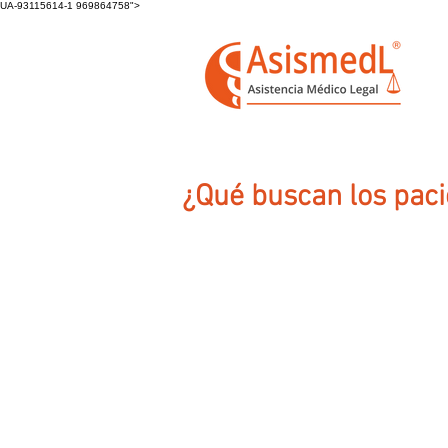
UA-93115614-1 969864758">
¿Qué buscan los pac