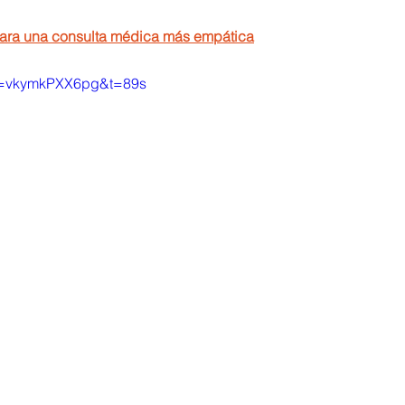
para una consulta médica más empática
?v=vkymkPXX6pg&t=89s