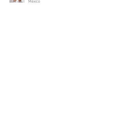
México
7 TIPS PARA SER UN GRAN
FARMACÉUTICO
Normas de sanidad para
consultorios dentales en la Ciudad
de México
¿Cuáles son las características de
un médico millennial?
Cualidades que todo médico debe