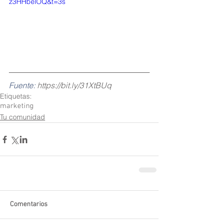
z3HHbelOQ&t=3s
Fuente: 
https://bit.ly/31XtBUq
Etiquetas:
marketing
Tu comunidad
Comentarios