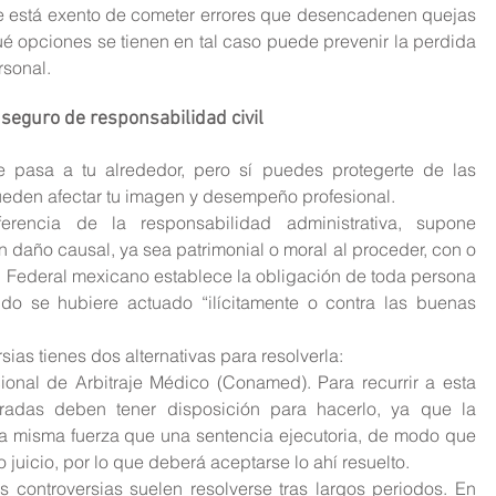
e está exento de cometer errores que desencadenen quejas 
é opciones se tienen en tal caso puede prevenir la perdida 
rsonal.
seguro de responsabilidad civil
 pasa a tu alrededor, pero sí puedes protegerte de las 
eden afectar tu imagen y desempeño profesional.
ferencia de la responsabilidad administrativa, supone 
 daño causal, ya sea patrimonial o moral al proceder, con o 
il Federal mexicano establece la obligación de toda persona 
o se hubiere actuado “ilícitamente o contra las buenas 
ias tienes dos alternativas para resolverla: 
onal de Arbitraje Médico (Conamed). Para recurrir a esta 
ucradas deben tener disposición para hacerlo, ya que la 
la misma fuerza que una sentencia ejecutoria, de modo que 
juicio, por lo que deberá aceptarse lo ahí resuelto.  
as controversias suelen resolverse tras largos periodos. En 