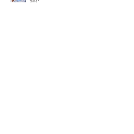
tener
Certificaciones médicas: su
significado y relevancia en la
carrera médica
10 Consejos esenciales para
triunfar en tu carrera de enfermería
La revolución digital en la
investigación clínica: COFEPRIS
lanza plataforma DigiPRIS
Archivo