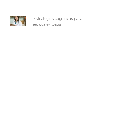
5 Estrategias cognitivas para
médicos exitosos
Problemas Oftalmológicos en
México
7 TIPS PARA SER UN GRAN
FARMACÉUTICO
Normas de sanidad para
consultorios dentales en la Ciudad
de México