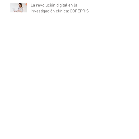
La revolución digital en la
investigación clínica: COFEPRIS
lanza plataforma DigiPRIS
Archivo
agosto de 2023
(16)
16 entradas
julio de 2023
(19)
19 entradas
junio de 2023
(25)
25 entradas
mayo de 2023
(24)
24 entradas
abril de 2023
(24)
24 entradas
marzo de 2023
(23)
23 entradas
febrero de 2023
(19)
19 entradas
enero de 2023
(20)
20 entradas
diciembre de 2022
(20)
20 entradas
noviembre de 2022
(18)
18 entradas
octubre de 2022
(21)
21 entradas
septiembre de 2022
(20)
20 entradas
agosto de 2022
(20)
20 entradas