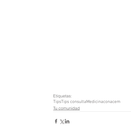
Etiquetas:
Tips
Tips consulta
Medicina
conacem
Tu comunidad