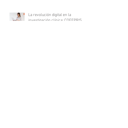
La revolución digital en la
investigación clínica: COFEPRIS
lanza plataforma DigiPRIS
Archivo
agosto de 2023
(16)
16 entradas
julio de 2023
(19)
19 entradas
junio de 2023
(25)
25 entradas
mayo de 2023
(24)
24 entradas
abril de 2023
(24)
24 entradas
marzo de 2023
(23)
23 entradas
febrero de 2023
(19)
19 entradas
enero de 2023
(20)
20 entradas
diciembre de 2022
(20)
20 entradas
noviembre de 2022
(18)
18 entradas
octubre de 2022
(21)
21 entradas