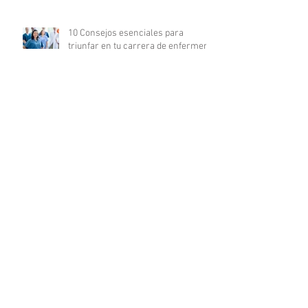
10 Consejos esenciales para
triunfar en tu carrera de enfermería
La revolución digital en la
investigación clínica: COFEPRIS
lanza plataforma DigiPRIS
Archivo
agosto de 2023
(16)
16 entradas
julio de 2023
(19)
19 entradas
junio de 2023
(25)
25 entradas
mayo de 2023
(24)
24 entradas
abril de 2023
(24)
24 entradas
marzo de 2023
(23)
23 entradas