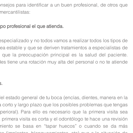
sejos para identificar a un buen profesional, de otros que 
ercantilistas:
po profesional el que atienda.
pecializado y no todos vamos a realizar todos los tipos de 
ea estable y que se deriven tratamientos a especialistas de 
e que la preocupación principal es la salud del paciente. 
s tiene una rotación muy alta del personal o no te atiende 
s.
el estado general de tu boca (encías, dientes, manera en la 
 corto y largo plazo que los posibles problemas que tengas 
erioral). Para ello es necesario que la primera visita sea 
rimera visita es corta y el odontólogo te hace una revisión 
amiento se basa en “tapar huecos” o cuando se da más 
os (implantes, blanqueamientos, etc) que a la situación de 