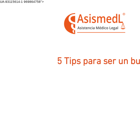
UA-93115614-1 969864758">
5 Tips para ser un b