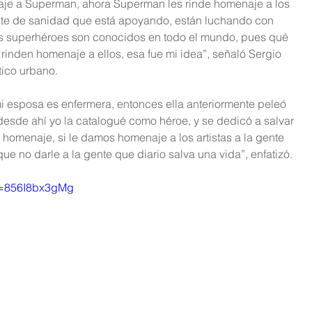
aje a Superman, ahora Superman les rinde homenaje a los 
nte de sanidad que está apoyando, están luchando con 
s superhéroes son conocidos en todo el mundo, pues qué 
rinden homenaje a ellos, esa fue mi idea”, señaló Sergio 
tico urbano.
 esposa es enfermera, entonces ella anteriormente peleó 
esde ahí yo la catalogué como héroe, y se dedicó a salvar 
homenaje, si le damos homenaje a los artistas a la gente 
ue no darle a la gente que diario salva una vida”, enfatizó.
v=856I8bx3gMg