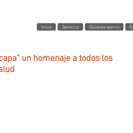
Inicio
Servicios
Quiénes somos
E
capa” un homenaje a todos los
alud