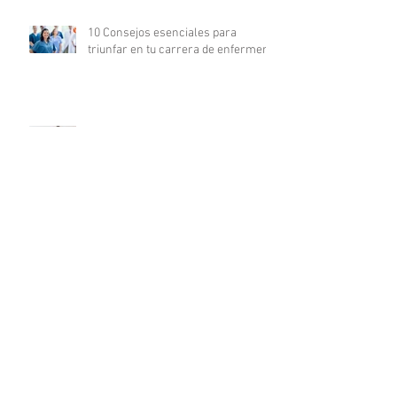
10 Consejos esenciales para
triunfar en tu carrera de enfermería
La revolución digital en la
investigación clínica: COFEPRIS
lanza plataforma DigiPRIS
Archivo
agosto de 2023
(16)
16 entradas
julio de 2023
(19)
19 entradas
junio de 2023
(25)
25 entradas
mayo de 2023
(24)
24 entradas
abril de 2023
(24)
24 entradas
marzo de 2023
(23)
23 entradas
febrero de 2023
(19)
19 entradas