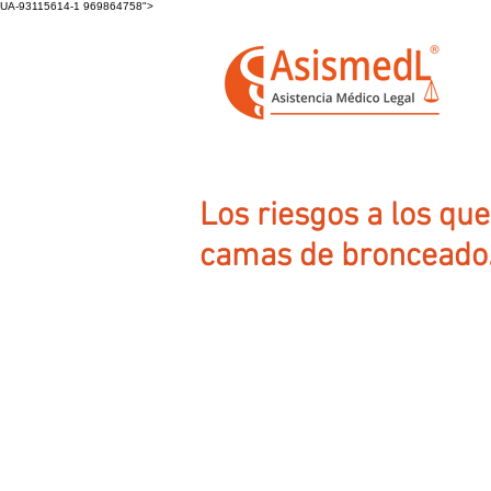
UA-93115614-1 969864758">
Los riesgos a los qu
camas de bronceado