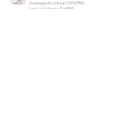
investigación clínica: COFEPRIS
lanza plataforma DigiPRIS
Archivo
agosto de 2023
(16)
16 entradas
julio de 2023
(19)
19 entradas
junio de 2023
(25)
25 entradas
mayo de 2023
(24)
24 entradas
abril de 2023
(24)
24 entradas
marzo de 2023
(23)
23 entradas
febrero de 2023
(19)
19 entradas
enero de 2023
(20)
20 entradas
diciembre de 2022
(20)
20 entradas
noviembre de 2022
(18)
18 entradas
octubre de 2022
(21)
21 entradas
septiembre de 2022
(20)
20 entradas
agosto de 2022
(20)
20 entradas
julio de 2022
(20)
20 entradas