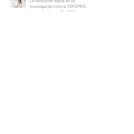
La revolución digital en la
investigación clínica: COFEPRIS
lanza plataforma DigiPRIS
Archivo
agosto de 2023
(16)
16 entradas
julio de 2023
(19)
19 entradas
junio de 2023
(25)
25 entradas
mayo de 2023
(24)
24 entradas
abril de 2023
(24)
24 entradas
marzo de 2023
(23)
23 entradas
febrero de 2023
(19)
19 entradas
enero de 2023
(20)
20 entradas
diciembre de 2022
(20)
20 entradas
noviembre de 2022
(18)
18 entradas
octubre de 2022
(21)
21 entradas
septiembre de 2022
(20)
20 entradas
agosto de 2022
(20)
20 entradas
julio de 2022
(20)
20 entradas