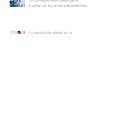
10 Consejos esenciales para
triunfar en tu carrera de enfermería
La revolución digital en la
investigación clínica: COFEPRIS
lanza plataforma DigiPRIS
Archivo
agosto de 2023
(16)
16 entradas
julio de 2023
(19)
19 entradas
junio de 2023
(25)
25 entradas
mayo de 2023
(24)
24 entradas
abril de 2023
(24)
24 entradas
marzo de 2023
(23)
23 entradas
febrero de 2023
(19)
19 entradas
enero de 2023
(20)
20 entradas
diciembre de 2022
(20)
20 entradas