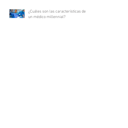
¿Cuáles son las características de
un médico millennial?
Cualidades que todo médico debe
tener
Certificaciones médicas: su
significado y relevancia en la
carrera médica
10 Consejos esenciales para
triunfar en tu carrera de enfermería