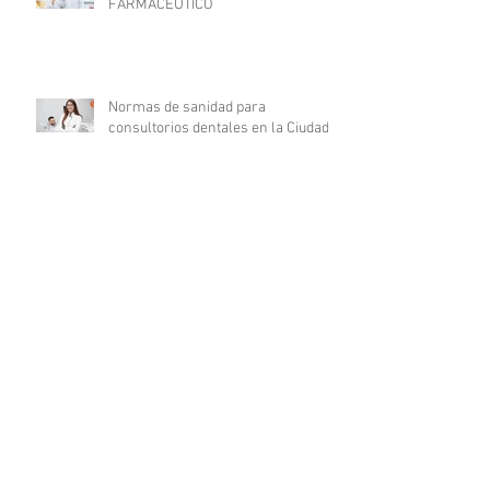
FARMACÉUTICO
Normas de sanidad para
consultorios dentales en la Ciudad
de México
¿Cuáles son las características de
un médico millennial?
Cualidades que todo médico debe
tener
Certificaciones médicas: su