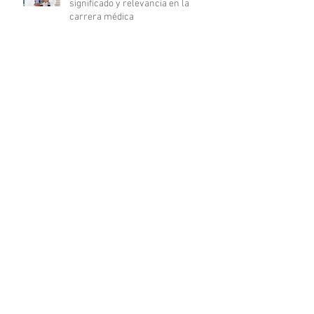
significado y relevancia en la
carrera médica
10 Consejos esenciales para
triunfar en tu carrera de enfermería
La revolución digital en la
investigación clínica: COFEPRIS
lanza plataforma DigiPRIS
Archivo
agosto de 2023
(16)
16 entradas
julio de 2023
(19)
19 entradas
junio de 2023
(25)
25 entradas
mayo de 2023
(24)
24 entradas