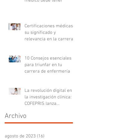
médico debe tener
Certificaciones médicas:
su significado y
relevancia en la carrera
médica
10 Consejos esenciales
para triunfar en tu
carrera de enfermería
La revolución digital en
la investigación clínica:
COFEPRIS lanza
plataforma DigiPRIS
Archivo
agosto de 2023
(16)
16 entradas