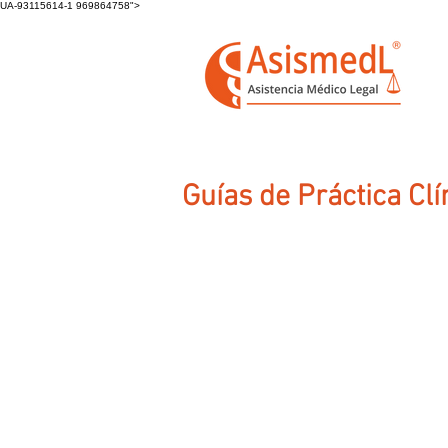
UA-93115614-1 969864758">
Guías de Práctica Clí