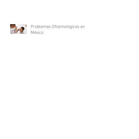
Problemas Oftalmológicos en
México
7 TIPS PARA SER UN GRAN
FARMACÉUTICO
Normas de sanidad para
consultorios dentales en la Ciudad
de México
¿Cuáles son las características de
un médico millennial?