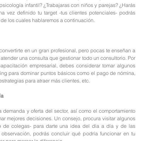
psicología infantil? ¿Trabajaras con niños y parejas? ¿Harás 
 vez definido tu target -tus clientes potenciales- podrás 
, de los cuales hablaremos a continuación.
onvertirte en un gran profesional, pero pocas te enseñan a 
 atender una consulta que gestionar todo un consultorio. Por 
capacitación empresarial, debes considerar tomar algunos 
ting para dominar puntos básicos como el pago de nómina, 
strategias para atraer más clientes, etc.
ía
la demanda y oferta del sector, así como el comportamiento 
ar mejores decisiones. Un consejo, procura visitar algunos 
 de colegas- para darte una idea del día a día y de las 
 observación, podrás concluir qué podría funcionar en tu 
ar para marcar la diferencia.