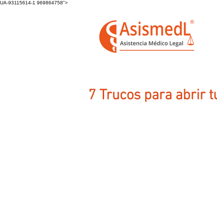
UA-93115614-1 969864758">
7 Trucos para abrir t