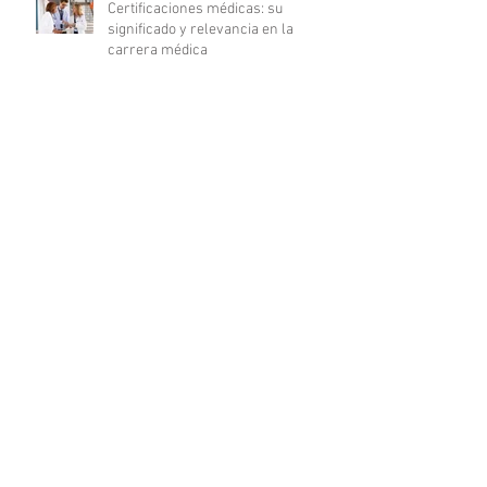
Certificaciones médicas: su
significado y relevancia en la
carrera médica
10 Consejos esenciales para
triunfar en tu carrera de enfermería
La revolución digital en la
investigación clínica: COFEPRIS
lanza plataforma DigiPRIS
Archivo
agosto de 2023
(16)
16 entradas
julio de 2023
(19)
19 entradas
junio de 2023
(25)
25 entradas