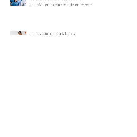
triunfar en tu carrera de enfermería
La revolución digital en la
investigación clínica: COFEPRIS
lanza plataforma DigiPRIS
Archivo
agosto de 2023
(16)
16 entradas
julio de 2023
(19)
19 entradas
junio de 2023
(25)
25 entradas
mayo de 2023
(24)
24 entradas
abril de 2023
(24)
24 entradas
marzo de 2023
(23)
23 entradas
febrero de 2023
(19)
19 entradas
enero de 2023
(20)
20 entradas
diciembre de 2022
(20)
20 entradas