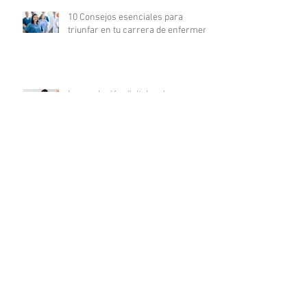
10 Consejos esenciales para
triunfar en tu carrera de enfermería
La revolución digital en la
investigación clínica: COFEPRIS
lanza plataforma DigiPRIS
Archivo
agosto de 2023
(16)
16 entradas
julio de 2023
(19)
19 entradas
junio de 2023
(25)
25 entradas
mayo de 2023
(24)
24 entradas
abril de 2023
(24)
24 entradas
marzo de 2023
(23)
23 entradas
febrero de 2023
(19)
19 entradas
enero de 2023
(20)
20 entradas