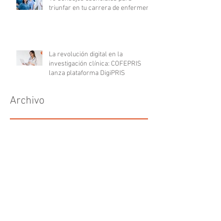
triunfar en tu carrera de enfermería
La revolución digital en la
investigación clínica: COFEPRIS
lanza plataforma DigiPRIS
Archivo
agosto de 2023
(16)
16 entradas
julio de 2023
(19)
19 entradas
junio de 2023
(25)
25 entradas
mayo de 2023
(24)
24 entradas
abril de 2023
(24)
24 entradas
marzo de 2023
(23)
23 entradas
febrero de 2023
(19)
19 entradas
enero de 2023
(20)
20 entradas
diciembre de 2022
(20)
20 entradas